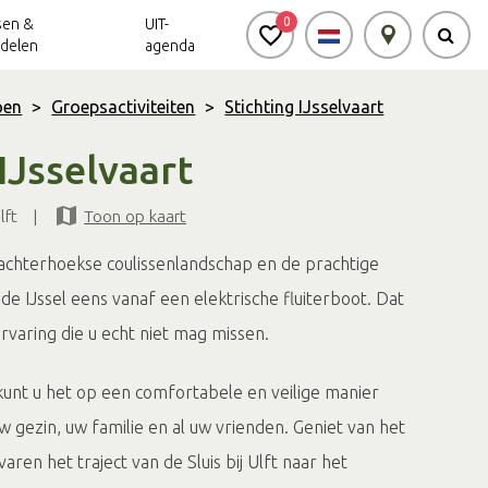
0
sen &
UIT-
delen
agenda
oen
>
Groepsactiviteiten
>
Stichting IJsselvaart
 IJsselvaart
Achterhoek Routes
Vrijheid in de
Ode aan het
Achterhoek
Landschap
app
lft
|
Toon op kaart
Meldpunt Routes
Achterhoek
chterhoekse coulissenlandschap en de prachtige
de IJssel eens vanaf een elektrische fluiterboot. Dat
varing die u echt niet mag missen.
kunt u het op een comfortabele en veilige manier
 gezin, uw familie en al uw vrienden. Geniet van het
varen het traject van de Sluis bij Ulft naar het