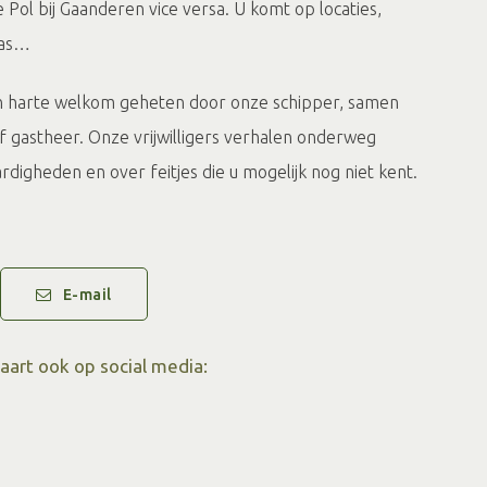
Pol bij Gaanderen vice versa. U komt op locaties,
was…
n harte welkom geheten door onze schipper, samen
 gastheer. Onze vrijwilligers verhalen onderweg
igheden en over feitjes die u mogelijk nog niet kent.
r komt aan bod. En dan is er nog die stilte….
uden van varen, van boten, van mensen en van het
E-mail
ater. Zo houden we de prijs klein en bent u
ima sfeer aan boord. Samen met u zorgen ze voor
vaart ook op social media:
 verblijf aan boord.
dvaarten organiseren wij op gezette tijden speciale
ursies.