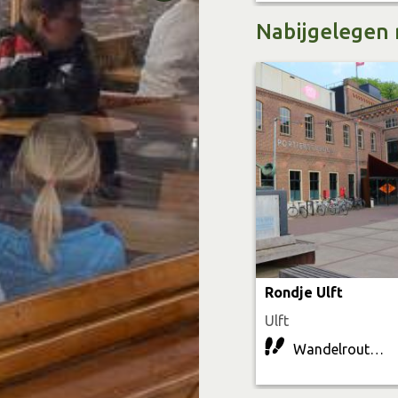
Nabijgelegen 
Rondje Ulft
Ulft
Wandelroute | 6.6 km