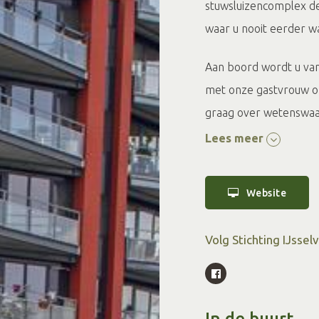
stuwsluizencomplex de 
waar u nooit eerder 
Aan boord wordt u va
met onze gastvrouw of
graag over wetenswaard
Ook de prachtige natuu
Lees meer
Onze vrijwilligers ho
Website
leven op en rond het w
verzekerd van een pr
Volg Stichting IJssel
een veilig en plezierig
Naast de reguliere ron
arrangementen of exc
In de buurt