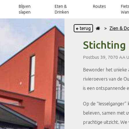
Blijven
Eten &
Routes
Fiet
slapen
Drinken
Wan
terug
>
Zien & D
Stichting
Vakantieparken
Achterhoek Routes
Wellness
Handbike- en
Grensbeleving
Fietsarrangementen
Kinderroutes
Uitjes over de
rolstoelroutes
app
grens
Vakantiehuizen
Verhuur
Blogs
Wandelarrangementen
Routes langs het
Postbus 39, 7070 AA U
Kerkenpaden
Toeristische
VVV's en TIP's
water
Groepsaccommodaties
OverstapPunten
Groepsactiviteiten
Trotse inwoners
Bewonder het unieke a
Outdoorroutes
Op pad met...
Silo Art Tour
Camperverhuur
Sport & actief
Vergaderlocaties, teambuilding en meer
routes
rivieroevers van de Ou
Mountainbikeroutes
Onbeperkt
Arrangementen
Arrangementen
Magazines
Routes langs
genieten
is een ontspannende er
Klompenpaden
kastelen
Silo Art Tour
Op de “Iesselganger” 
beleven, samen met uw
prachtige uitzicht. We 