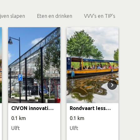
ijven slapen
Eten en drinken
VVV's en TIP's
CIVON innovatiecentrum
Rondvaart Iesselganger - Oude IJssel
0.1 km
0.1 km
1.2 
Ulft
Ulft