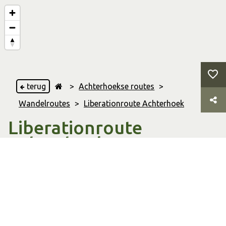
terug
>
Achterhoekse routes
>
Wandelroutes
>
Liberationroute Achterhoek
Liberationroute
Achterhoek
Winterswijk
,
Groenlo
,
Hummelo
,
Eibergen
,
Ulft
,
Terborg
,
Zeddam
,
's Heerenberg
,
Lochem
,
Laren
,
Doetinchem
,
Borculo
,
Varsseveld
,
Aalten
,
Zutphen
,
Doesburg
,
Gorssel
,
Eefde
,
& Harfsen