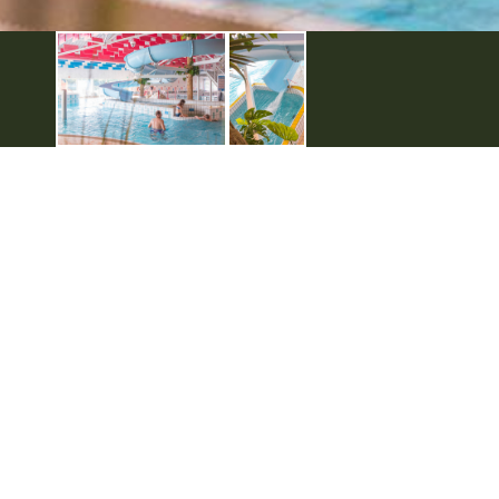
De Achterhoek
Seizoenen
Ontdek de Achterhoek
Achterhoe
Zien & Doen
Hotels in 
Blijven slapen
Kamperen 
Eten & Drinken
Karakteris
Fietsen & Wandelen
Kidsgeluk 
Evenementen
Musea in 
Onbeperkt