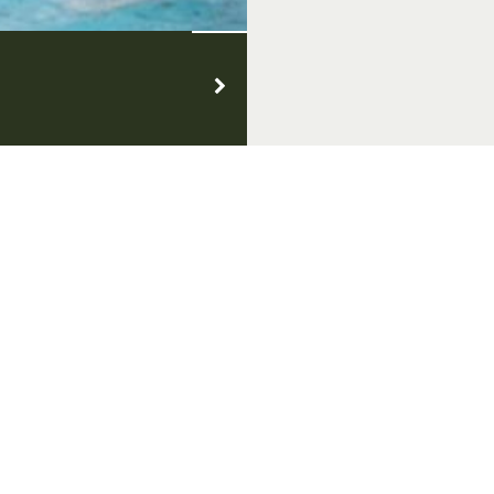
 & Thema's
Over Achterhoek Toerisme
Vo
k Convention Bureau
Privacyverklaring
de Achterhoek
Gebruiksvoorwaarden
in de Achterhoek
Disclaimer & Copyright
tiek Achterhoek
Colofon
in de Achterhoek
Vacatures
de Achterhoek
Zakelijke website
 genieten