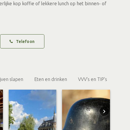
rlijke kop koffie of lekkere lunch op het binnen- of
Telefoon
ijven slapen
Eten en drinken
VVV's en TIP's