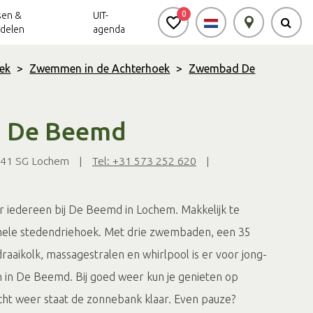
0
sen &
UIT-
delen
agenda
ek
>
Zwemmen in de Achterhoek
>
Zwembad De
Achterhoek Routes
Vrijheid in de
Ode aan het
Achterhoek
Landschap
app
 De Beemd
Meldpunt Routes
Achterhoek
241 SG Lochem
|
Tel: +31 573 252 620
|
r iedereen bij De Beemd in Lochem. Makkelijk te
ehele stedendriehoek. Met drie zwembaden, een 35
draaikolk, massagestralen en whirlpool is er voor jong-
n in De Beemd. Bij goed weer kun je genieten op
echt weer staat de zonnebank klaar. Even pauze?