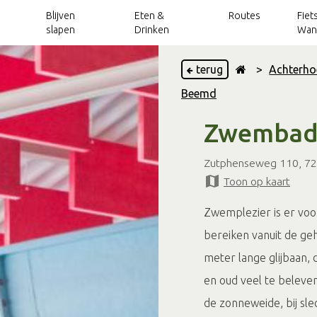
Blijven
Eten &
Routes
Fiet
slapen
Drinken
Wan
terug
>
Achterho
Beemd
Vakantieparken
Achterhoek Routes
Wellness
Handbike- en
Grensbeleving
Fietsarrangementen
Kinderroutes
Uitjes over de
rolstoelroutes
app
grens
Zwembad
Vakantiehuizen
Verhuur
Blogs
Wandelarrangementen
Routes langs het
Kerkenpaden
Toeristische
VVV's en TIP's
water
Groepsaccommodaties
OverstapPunten
Groepsactiviteiten
Trotse inwoners
Zutphenseweg 110, 7
Outdoorroutes
Op pad met...
Silo Art Tour
Toon op kaart
Camperverhuur
Sport & actief
Vergaderlocaties, teambuilding en meer
routes
Mountainbikeroutes
Onbeperkt
Zwemplezier is er voo
Arrangementen
Arrangementen
Magazines
Routes langs
genieten
Klompenpaden
kastelen
bereiken vanuit de g
Silo Art Tour
meter lange glijbaan, 
en oud veel te beleve
de zonneweide, bij sl