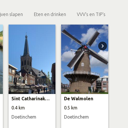
ijven slapen
Eten en drinken
VVV's en TIP's
Sint Catharinakerk
De Walmolen
0.4 km
0.5 km
0.5 
Doetinchem
Doetinchem
Doet