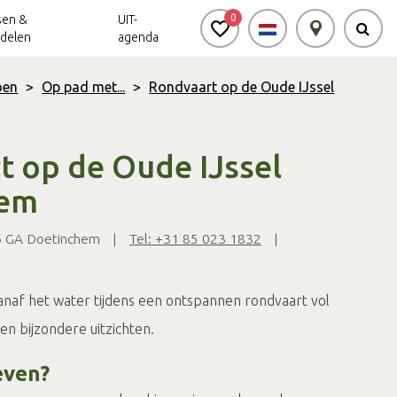
0
sen &
UIT-
delen
agenda
oen
>
Op pad met...
>
Rondvaart op de Oude IJssel
Achterhoek Routes
Vrijheid in de
Ode aan het
Achterhoek
Landschap
app
 op de Oude IJssel
Meldpunt Routes
hem
Achterhoek
6 GA Doetinchem
|
Tel: +31 85 023 1832
|
af het water tijdens een ontspannen rondvaart vol
en bijzondere uitzichten.
even?