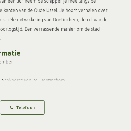
 van een uur neem de schipper je mee langs de
e kanten van de Oude IJssel. Je hoort verhalen over
ustriële ontwikkeling van Doetinchem, de rol van de
e oorlogstijd. Een verrassende manier om de stad
.
rmatie
tember
t, Stokhorstweg 2c, Doetinchem
schipper en gids
duele bezoekers, gezinnen en groepen
Telefoon
ta, prijzen en reservering kijk op
VVV Doetinchem
of