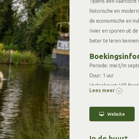
Tijdens een vaartocht
historische en modern
de economische en ind
rivier en sporen uit d
beter te leren kennen
Boekingsinfo
Periode: mei t/m sep
Duur: 1 uur
Vertrekpunt: VIP Boo
Lees meer
Begeleiding: ervaren 
Geschikt voor: indivi
Website
Voor meer info over da
op
VIP boot
.
In de buurt