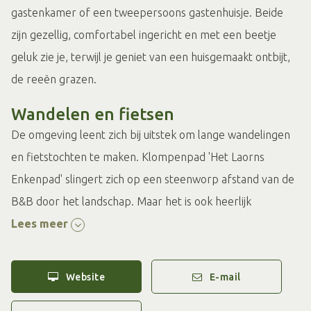
gastenkamer of een tweepersoons gastenhuisje. Beide
zijn gezellig, comfortabel ingericht en met een beetje
geluk zie je, terwijl je geniet van een huisgemaakt ontbijt,
de reeën grazen.
Wandelen en fietsen
De omgeving leent zich bij uitstek om lange wandelingen
en fietstochten te maken. Klompenpad 'Het Laorns
Enkenpad' slingert zich op een steenworp afstand van de
B&B door het landschap. Maar het is ook heerlijk
wandelen over één van de vele landgoederen, door de
Lees meer
bossen, over heidevelden en langs de oude handelsrivier
de Berkel. Speciaal voor wandelliefhebbers biedt De
Website
E-mail
Brenschutte een wandelarrangement aan. Dat bestaat uit