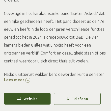
Groenlo.
Gevestigd in het karakteristieke pand 'Basten Asbeck' dat
een rijke geschiedenis heeft. Het pand dateert uit de 17e
eeuw en heeft in de loop der jaren verschillende functies
gehad tot het in 2024 is omgebouwd tot B&B. De vier
kamers bieden u alles wat u nodig heeft voor een
ontspannen verblijf. Comfort en gezelligheid staan bij ons
centraal waardoor u zich direct thuis zult voelen.
Nadat u uitgerust wakker bent geworden kunt u genieten
Lees meer
van een ontbijt à la carte in onze gezellige eetkamer. Of u
nu een lichte start of een stevig ontbijt wenst, u mag zelf
kiezen van onze uitgebreide ontbijt kaart. En wat u ook
Website
Telefoon
kiest, wij bieden u altijd een ontbijt met verse producten