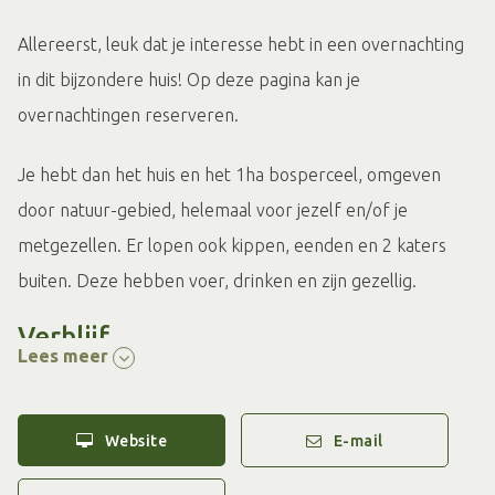
Allereerst, leuk dat je interesse hebt in een overnachting
in dit bijzondere huis! Op deze pagina kan je
overnachtingen reserveren.
Je hebt dan het huis en het 1ha bosperceel, omgeven
door natuur-gebied, helemaal voor jezelf en/of je
metgezellen. Er lopen ook kippen, eenden en 2 katers
buiten. Deze hebben voer, drinken en zijn gezellig.
Verblijf
Lees meer
Er zijn 2 slaapkamers waarvan één slaapkamer met één
tweepersoonsbed. De andere slaapkamer heeft een
twijfelaar (1.4 m breed) met een hoogslaper erboven. Er
Website
E-mail
is een ruime woonkamer, keuken en een badkamer met