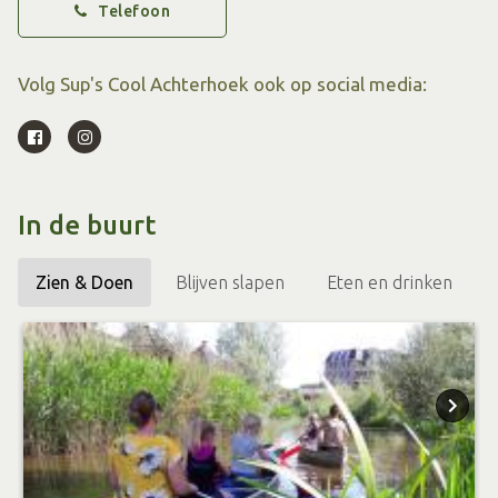
Telefoon
familie- sup tours. Hiervoor is het sfeervolle overdekte
Berkelpaviljoen in het wandelpark “De Maat” bij uitstek
Volg Sup's Cool Achterhoek ook op social media:
geschikt .,We beschikken over een monsterboard en een
funtube voor mensen die wel mee willen, maar niet op
een supboard kunnen en/of willen staan. Voor de
kinderen hebben we kleinere speciale kindersups van A-
In de buurt
kwaliteit.
Zien & Doen
Blijven slapen
Eten en drinken
De activiteiten vinden o.a. op de volgende locaties in
Eibergen plaats:
Sportwijzer (op de Morst)
Het Berkelpaviljoen (op de Maat)
Het Muldershuis