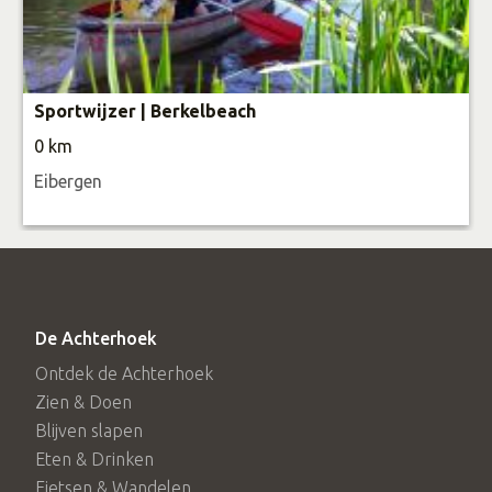
Kortom: Sups-Cool heeft de mooiste routes om te
suppen in het Oosten van Nederland!
Sportwijzer | Berkelbeach
0 km
Eibergen
De Achterhoek
Ontdek de Achterhoek
Zien & Doen
Blijven slapen
Eten & Drinken
Fietsen & Wandelen