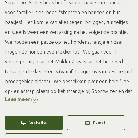
Sups-Cool Achterhoek heeft super mooie sup rondjes
voor familie uitjes, bedrijfsfeesten en honden en hun
baasjes! Hier kom je van alles tegen; bruggen, tunneltjes
en steeds weer een verrassing na het volgende bochtje.
We houden een pauze op het hondenstrandje en daar
mogen de honden even lekker los! We gaan voor n
versnapering naar het Muldershuis waar het het goed
toeven en lekker eten is (vanaf 1 augustus ivm beschermd
broedgebied aldaar). We beschikken over een hele fijne
op- en afstap plaats op het strandje bij Sportwijzer en dat
Lees meer
is juist extra aan te raden voor de beginnende
hondensuppers. Er zijn korte en wat langere routes.
Website
E-mail
Maar ook zonder hond biedt Sups Cool Achterhoek leuke
en originele uitjes. We verzorgen ook bedrijfsuitjes en