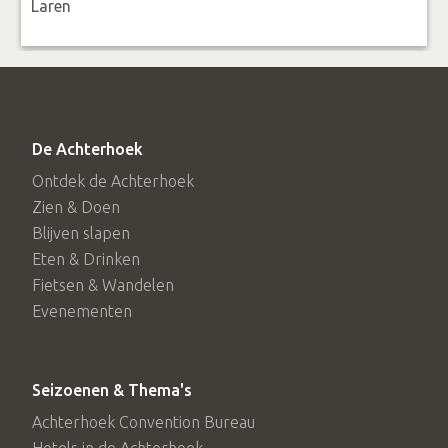
Laren
bereiken.
Extra tip! De vakantiewoning is ook een prachtige plek,
wanneer je je even wilt afzonderen, tot jezelf wilt komen
of ongestoord wilt werken. Gezeten aan de schrijftafel
De Achterhoek
voor het raam, midden in het groen, vloeit de inspiratie
Ontdek de Achterhoek
Zien & Doen
vanzelf.
Blijven slapen
Eten & Drinken
Fietsen & Wandelen
Evenementen
Seizoenen & Thema's
Achterhoek Convention Bureau