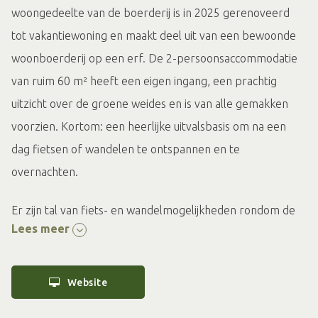
woongedeelte van de boerderij is in 2025 gerenoveerd
tot vakantiewoning en maakt deel uit van een bewoonde
woonboerderij op een erf. De 2-persoonsaccommodatie
van ruim 60 m² heeft een eigen ingang, een prachtig
uitzicht over de groene weides en is van alle gemakken
voorzien. Kortom: een heerlijke uitvalsbasis om na een
dag fietsen of wandelen te ontspannen en te
overnachten.
Er zijn tal van fiets- en wandelmogelijkheden rondom de
Lees meer
accommodatie. Maak kennis met het buitengebied van
zowel Laren als Harfsen, geniet van de weidse uitzichten
en het echte boerenland. Op slechts 900 meter afstand
Website
van de accommodatie loopt u via akkers en weilanden zo