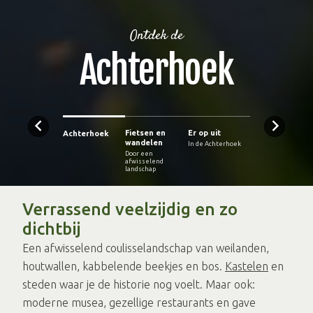
Ontdek de
Achterhoek
Fietsen en
Er op uit
Achterhoek
wandelen
In de Achterhoek
Door een
afwisselend
landschap
Verrassend veelzijdig en zo
dichtbij
Een afwisselend coulisselandschap van weilanden,
houtwallen, kabbelende beekjes en bos.
Kastelen
en
steden waar je de historie nog voelt. Maar ook:
moderne musea, gezellige restaurants en gave